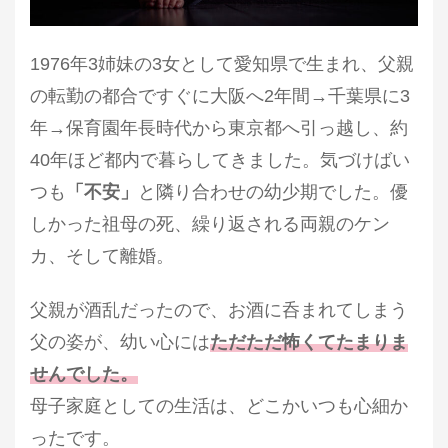
1976年3姉妹の3女として愛知県で
生まれ、父親
の転勤の都合ですぐに大阪へ2年間→千葉県に3
年→保育園年長時代から東京都へ引っ越し、約
40年ほど都内で暮らしてきました。気づけばい
つも
「不安」
と隣り合わせの幼少期でした。
優
しかった祖母の死、繰り返される両親のケン
カ、そして離婚。
父親が酒乱だったので、
お酒に呑まれてしまう
父の姿が、幼い心には
ただただ怖くてたまりま
せんでした。
母子家庭としての生活は、どこかいつも心細
か
ったです。